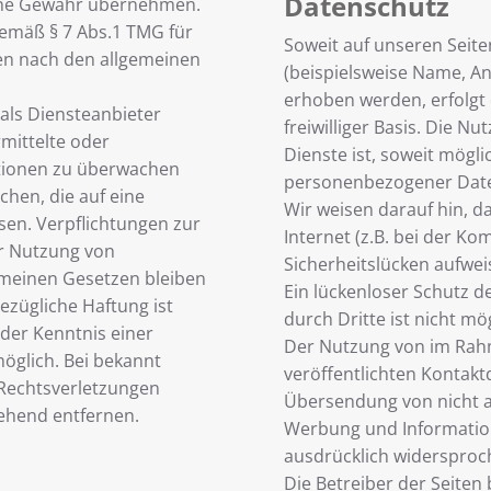
Datenschutz
eine Gewähr übernehmen.
gemäß § 7 Abs.1 TMG für
Soweit auf unseren Sei
ten nach den allgemeinen
(beispielsweise Name, An
erhoben werden, erfolgt 
 als Diensteanbieter
freiwilliger Basis. Die 
rmittelte oder
Dienste ist, soweit mögl
tionen zu überwachen
personenbezogener Date
hen, die auf eine
Wir weisen darauf hin, 
isen. Verpflichtungen zur
Internet (z.B. bei der Ko
r Nutzung von
Sicherheitslücken aufwei
emeinen Gesetzen bleiben
Ein lückenloser Schutz d
ezügliche Haftung ist
durch Dritte ist nicht mög
der Kenntnis einer
Der Nutzung von im Rah
öglich. Bei bekannt
veröffentlichten Kontakt
Rechtsverletzungen
Übersendung von nicht a
ehend entfernen.
Werbung und Information
ausdrücklich widersproc
Die Betreiber der Seiten